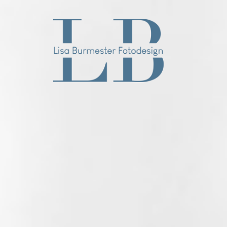
Willkommen
Über mich
Hochzeitsfotos
Baby, Familie und Portrait
Businessfotos & Grafikdesign